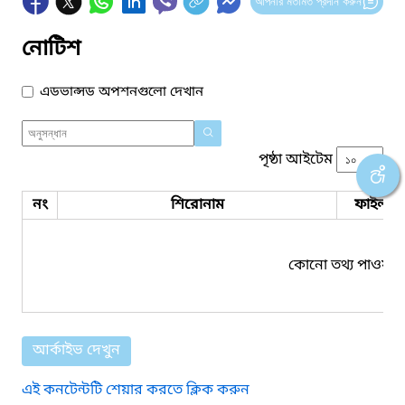
আপনার মতামত প্রদান করুন
নোটিশ
এডভান্সড অপশনগুলো দেখান
পৃষ্ঠা আইটেম
নং
শিরোনাম
ফাইল সম
কোনো তথ্য পাওয়া য
আর্কাইভ দেখুন
এই কনটেন্টটি শেয়ার করতে ক্লিক করুন