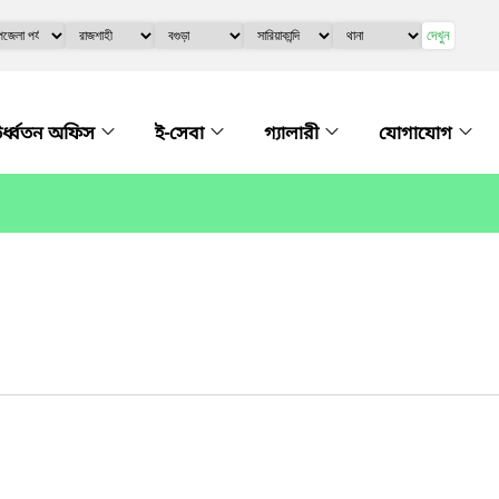
দেখুন
র্ধ্বতন অফিস
ই-সেবা
গ্যালারী
যোগাযোগ